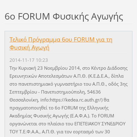
6ο FORUM Φυσικής Αγωγής
Τελικό Πρόγραμμα 6ου FORUM για τη
Φυσική Αγωγή
2014-11-17 10:23
Την Κυριακή 23 Νοεμβρίου 2014, στο Κέντρο Διάδοσης
Ερευνητικών Αποτελεσμάτων Α.Π.Θ. (Κ.Ε.Δ.Ε.Α., δίπλα
στο πανεπιστημιακό γυμναστήριο του Α.Π.Θ., οδός 3ης
Σεπτεμβρίου - Πανεπιστημιούπολη, 54636
Θεσσαλονίκη, info:https://kedea.rc.auth.gr/) θα
πραγματοποιηθεί το 6ο FORUM της Ελληνικής
Ακαδημίας Φυσικής Αγωγής (Ε.Α.Φ.Α.). To FORUM
οργανώνεται στο πλαίσιο του ΕΠΕΤΕΙΑΚΟΥ ΣΥΝΕΔΡΙΟΥ
ΤΟΥ Τ.Ε.Φ.Α.Α., Α.Π.Θ. για τον εορτασμό των 30