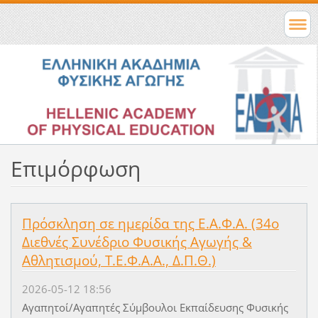
Επιμόρφωση
Πρόσκληση σε ημερίδα της Ε.Α.Φ.Α. (34ο
Διεθνές Συνέδριο Φυσικής Αγωγής &
Αθλητισμού, Τ.Ε.Φ.Α.Α., Δ.Π.Θ.)
2026-05-12 18:56
Αγαπητοί/Αγαπητές Σύμβουλοι Εκπαίδευσης Φυσικής