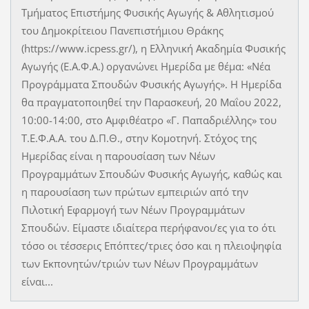
Τμήματος Επιστήμης Φυσικής Αγωγής & Αθλητισμού
του Δημοκρίτειου Πανεπιστήμιου Θράκης
(https://www.icpess.gr/), η Ελληνική Ακαδημία Φυσικής
Αγωγής (Ε.Α.Φ.Α.) οργανώνει Ημερίδα με θέμα: «Νέα
Προγράμματα Σπουδών Φυσικής Αγωγής». Η Ημερίδα
θα πραγματοποιηθεί την Παρασκευή, 20 Μαΐου 2022,
10:00-14:00, στο Αμφιθέατρο «Γ. Παπαδριέλλης» του
Τ.Ε.Φ.Α.Α. του Δ.Π.Θ., στην Κομοτηνή. Στόχος της
Ημερίδας είναι η παρουσίαση των Νέων
Προγραμμάτων Σπουδών Φυσικής Αγωγής, καθώς και
η παρουσίαση των πρώτων εμπειριών από την
Πιλοτική Εφαρμογή των Νέων Προγραμμάτων
Σπουδών. Είμαστε ιδιαίτερα περήφανοι/ες για το ότι
τόσο οι τέσσερις Επόπτες/τριες όσο και η πλειοψηφία
των Εκπονητών/τριών των Νέων Προγραμμάτων
είναι...