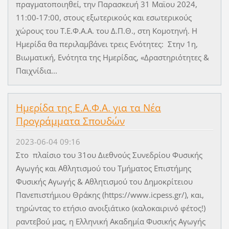
πραγματοποιηθεί, την Παρασκευή 31 Μαϊου 2024,
11:00-17:00, στους εξωτερικούς και εσωτερικούς
χώρους του Τ.Ε.Φ.Α.Α. του Δ.Π.Θ., στη Κομοτηνή. Η
Ημερίδα θα περιλαμβάνει τρεις Ενότητες: Στην 1η,
Βιωματική, Ενότητα της Ημερίδας, «Δραστηριότητες &
Παιχνίδια...
Ημερίδα της Ε.Α.Φ.Α. για τα Νέα
Προγράμματα Σπουδών
2023-06-04 09:16
Στο πλαίσιο του 31ου Διεθνούς Συνεδρίου Φυσικής
Αγωγής και Αθλητισμού του Τμήματος Επιστήμης
Φυσικής Αγωγής & Αθλητισμού του Δημοκρίτειου
Πανεπιστήμιου Θράκης (https://www.icpess.gr/), και,
τηρώντας το ετήσιο ανοιξιάτικο (καλοκαιρινό φέτος!)
ραντεβού μας, η Ελληνική Ακαδημία Φυσικής Αγωγής