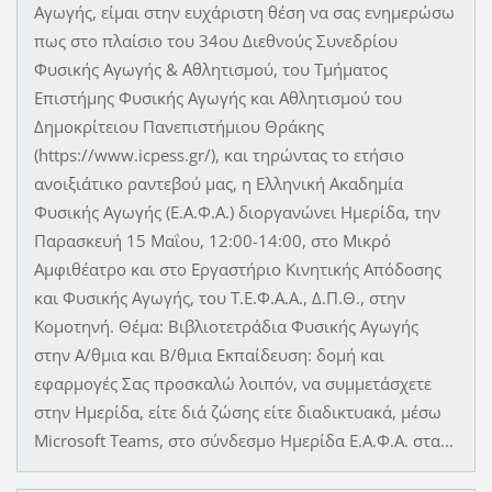
Αγωγής, είμαι στην ευχάριστη θέση να σας ενημερώσω
πως στο πλαίσιο του 34ου Διεθνούς Συνεδρίου
Φυσικής Αγωγής & Αθλητισμού, του Τμήματος
Επιστήμης Φυσικής Αγωγής και Αθλητισμού του
Δημοκρίτειου Πανεπιστήμιου Θράκης
(https://www.icpess.gr/), και τηρώντας το ετήσιο
ανοιξιάτικο ραντεβού μας, η Ελληνική Ακαδημία
Φυσικής Αγωγής (Ε.Α.Φ.Α.) διοργανώνει Ημερίδα, την
Παρασκευή 15 Μαΐου, 12:00-14:00, στο Μικρό
Αμφιθέατρο και στο Εργαστήριο Κινητικής Απόδοσης
και Φυσικής Αγωγής, του Τ.Ε.Φ.Α.Α., Δ.Π.Θ., στην
Κομοτηνή. Θέμα: Βιβλιοτετράδια Φυσικής Αγωγής
στην Α/θμια και Β/θμια Εκπαίδευση: δομή και
εφαρμογές Σας προσκαλώ λοιπόν, να συμμετάσχετε
στην Ημερίδα, είτε διά ζώσης είτε διαδικτυακά, μέσω
Microsoft Teams, στο σύνδεσμο Ημερίδα Ε.Α.Φ.Α. στα...